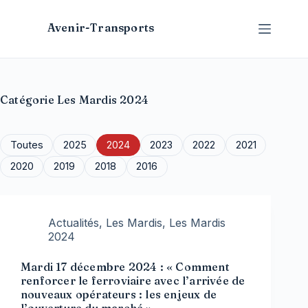
Passer
au
Avenir-Transports
contenu
Catégorie
Les Mardis 2024
Toutes
2025
2024
2023
2022
2021
2020
2019
2018
2016
Actualités
,
Les Mardis
,
Les Mardis
2024
Mardi 17 décembre 2024 : « Comment
renforcer le ferroviaire avec l’arrivée de
nouveaux opérateurs : les enjeux de
l’ouverture du marché ».